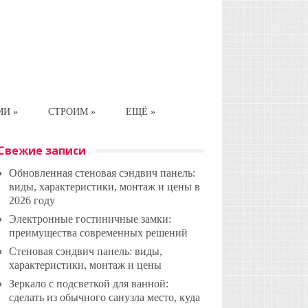
МИ
»
СТРОИМ
»
ЕЩЁ
»
Свежие записи
Обновленная стеновая сэндвич панель:
виды, характеристики, монтаж и цены в
2026 году
Электронные гостиничные замки:
преимущества современных решений
Стеновая сэндвич панель: виды,
характеристики, монтаж и цены
Зеркало с подсветкой для ванной:
сделать из обычного санузла место, куда