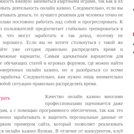
ожность вживую заниматься азартными играми, так как в их
ивать деятельность онлайн казино. Следовательно, если вы
батывать деньги, то лучшего решения для человека точно не
только постоянно работать над собой и прогрессировать. К
з пользователей предпочитает стабильно тренироваться в
т, что могут заработать и так доход, поэтому не
 хорошего. Если вы не хотите столкнуться с такой же
айте уже сегодня правильно распределять время и
озможные варианты. Самым адекватным вариантом для
ие обучающих статей и игровых форумов, где можно найти
оверенных онлайн казино, но и разобраться со всеми
заработка. Следовательно, вам нужно лишь внимательно
 любой ситуации правильно распределять время.
Качество онлайн казино многими
профессионалами оценивается даже
рам, а с помощью программного обеспечения, так как это
ренно зарабатывать и защитить персональные данные от
ким примером сайта, который позволяет реализовать
ся онлайн казино Вулкан. В отличие от конкурентов, клуб