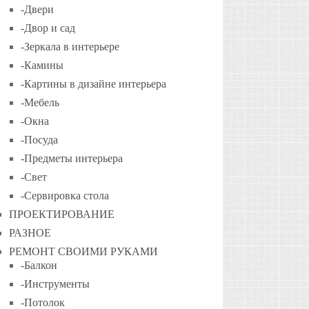
-Двери
-Двор и сад
-Зеркала в интерьере
-Камины
-Картины в дизайне интерьера
-Мебель
-Окна
-Посуда
-Предметы интерьера
-Свет
-Сервировка стола
ПРОЕКТИРОВАНИЕ
РАЗНОЕ
РЕМОНТ СВОИМИ РУКАМИ
-Балкон
-Инструменты
-Потолок