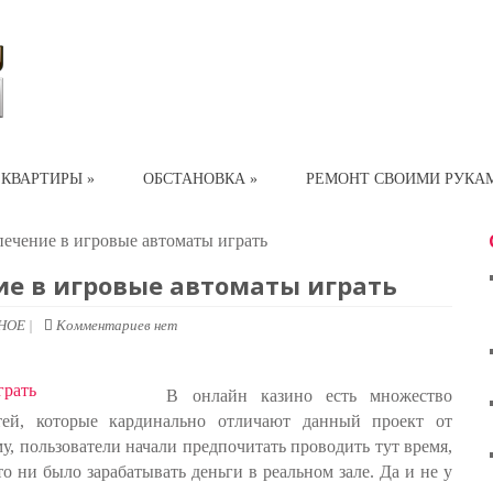
 КВАРТИРЫ
»
ОБСТАНОВКА
»
РЕМОНТ СВОИМИ РУКА
ечение в игровые автоматы играть
е в игровые автоматы играть
НОЕ
|
Комментариев нет
В онлайн казино есть множество
ей, которые кардинально отличают данный проект от
у, пользователи начали предпочитать проводить тут время,
то ни было зарабатывать деньги в реальном зале. Да и не у