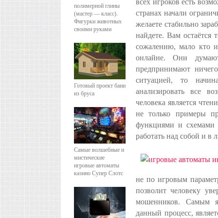
всех игроков есть возм
полимерной глины
странах начали огранич
(мастер — класс).
Фигурки животных
желаете стабильно зара
своими руками
найдете. Вам остаётся 
сожалению, мало кто и
онлайне. Они думаю
предпринимают ничего
ситуацией, то начин
Готовый проект бани
анализировать все в
из бруса
человека является чтен
не только примеры пр
функциями и схемами 
работать над собой и в
Самые волшебные и
мистические
игровые автоматы
казино Супер Слотс
не по игровым парамет
позволит человеку уве
мошенников. Самым яр
данный процесс, являет