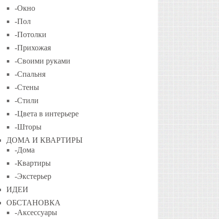
-Окно
-Пол
-Потолки
-Прихожая
-Своими руками
-Спальня
-Стены
-Стили
-Цвета в интерьере
-Шторы
ДОМА И КВАРТИРЫ
-Дома
-Квартиры
-Экстерьер
ИДЕИ
ОБСТАНОВКА
-Аксессуары