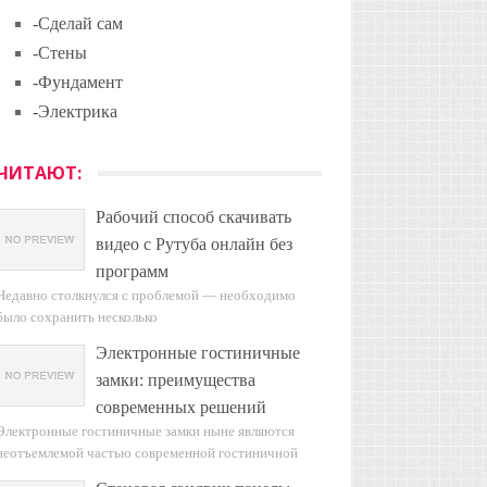
-Сделай сам
-Стены
-Фундамент
-Электрика
ЧИТАЮТ:
Рабочий способ скачивать
видео с Рутуба онлайн без
программ
Недавно столкнулся с проблемой — необходимо
было сохранить несколько
Электронные гостиничные
замки: преимущества
современных решений
Электронные гостиничные замки ныне являются
неотъемлемой частью современной гостиничной