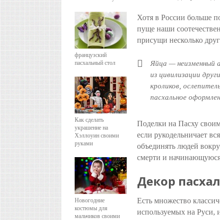
Хотя в России больше п
пуще наши соотечестве
присущи несколько дру
французский
пасхальный стол
Яйца — неизменный а
из цивилизации друг
кроликов, ослепител
пасхальное оформлен
Как сделать
Поделки на Пасху своим
украшение на
если рукодельничает вся
Хэллоуин своими
руками
объединять людей вокру
смерти и начинающуюся
Декор пасха
Есть множество классич
Новогодние
костюмы для
используемых на Руси, и
мальчиков своими