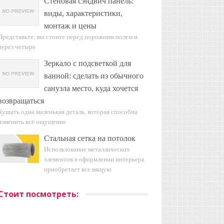
Стеновая сэндвич панель:
виды, характеристики,
монтаж и цены
Представьте: вы стоите перед порожним полем и
через четыре
Зеркало с подсветкой для
ванной: сделать из обычного
санузла место, куда хочется
возвращаться
Кушать одна маленькая деталь, которая способна
изменить всё ощущение
Стальная сетка на потолок
Использование металлических
элементов в оформлении интерьера
приобретает все вящую
Стоит посмотреть: