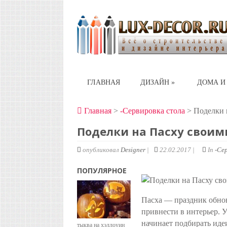
ГЛАВНАЯ
ДИЗАЙН
»
ДОМА И
Главная
>
-Сервировка стола
> Поделки 
Поделки на Пасху своим
опубликовал
Designer
|
22.02.2017 |
In
-Се
ПОПУЛЯРНОЕ
Пасха — праздник обнов
привнести в интерьер. У
начинает подбирать иде
тыква на хэллоуин