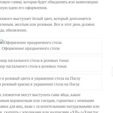
товую гамму, которая будет объединять всю композицию
вную идею его оформления.
базового выступает белый цвет, который дополняется
леным, желтым или розовым. Все в этот день должно
да, обновление.
Оформление праздничного стола
ор пасхального стола в розовых тонах
 розовый краски в украшении стола на Пасху
х элементов могут выступать сами яйца, какие
сивым корзиночкам или гнездам, горшочки с нежными
тавки для яиц, вазы с ослепительными натуральными или
и, скатерть с кроликами или надписями «ХВ» («Христос