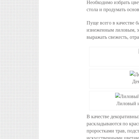
Необходимо избрать цве
стола и продумать осно
Пуще всего в качестве 
изнеженным лиловым, зе
выражать свежесть, отра
Дек
Лиловый и
В качестве декоративны
раскладываются по кра
проростками трав, подс
искусственными цветам