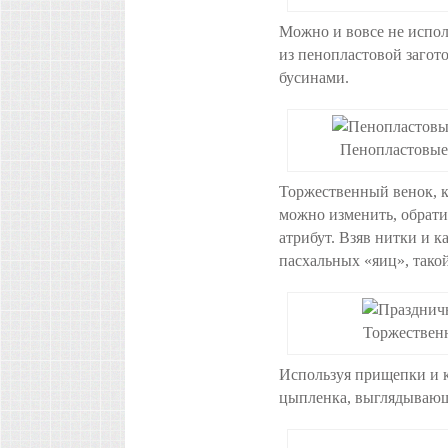
Можно и вовсе не испол
из пенопластовой загот
бусинами.
Пенопластовые
Торжественный венок, к
можно изменить, обрат
атрибут. Взяв нитки и к
пасхальных «яиц», такой
Торжественн
Используя прищепки и к
цыпленка, выглядывающ