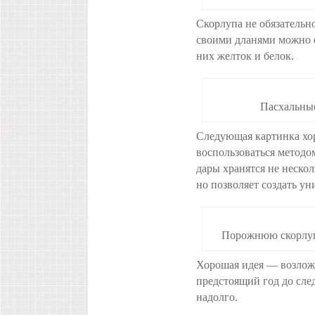
Скорлупа не обязательн
своими дланями можно с
них желток и белок.
Пасхальные
Следующая картинка хо
воспользоваться методо
дары хранятся не нескол
но позволяет создать ун
Порожнюю скорлуп
Хорошая идея — возлож
предстоящий год до сле
надолго.