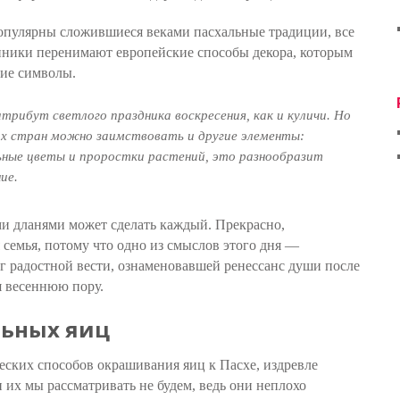
опулярны сложившиеся веками пасхальные традиции, все
нники перенимают европейские способы декора, которым
гие символы.
трибут светлого праздника воскресения, как и куличи. Но
их стран можно заимствовать и другие элементы:
ьные цветы и проростки растений, это разнообразит
ие.
и дланями может сделать каждый. Прекрасно,
 семья, потому что одно из смыслов этого дня —
г радостной вести, ознаменовавшей ренессанс души после
 весеннюю пору.
льных яиц
еских способов окрашивания яиц к Пасхе, издревле
 их мы рассматривать не будем, ведь они неплохо