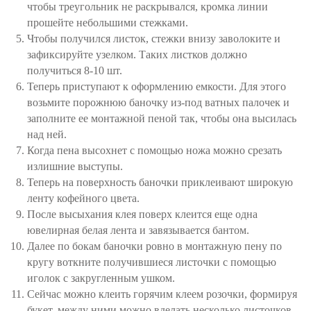
чтобы треугольник не раскрывался, кромка линии
прошейте небольшими стежками.
Чтобы получился листок, стежки внизу заволоките и
зафиксируйте узелком. Таких листков должно
получиться 8-10 шт.
Теперь приступают к оформлению емкости. Для этого
возьмите порожнюю баночку из-под ватных палочек и
заполните ее монтажной пеной так, чтобы она высилась
над ней.
Когда пена высохнет с помощью ножа можно срезать
излишние выступы.
Теперь на поверхность баночки приклеивают широкую
ленту кофейного цвета.
После высыхания клея поверх клеится еще одна
ювелирная белая лента и завязывается бантом.
Далее по бокам баночки ровно в монтажную пену по
кругу воткните получившиеся листочки с помощью
иголок с закругленным ушком.
Сейчас можно клеить горячим клеем розочки, формируя
букет, между ними можно вделать несколько листочков.