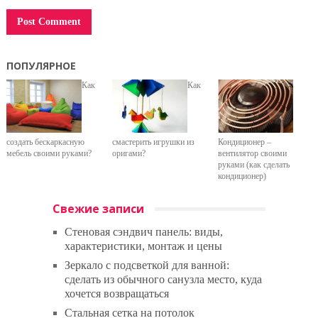
ПОПУЛЯРНОЕ
Как
Как
создать бескаркасную
смастерить игрушки из
Кондиционер –
мебель своими руками?
оригами?
вентилятор своими
руками (как сделать
кондиционер)
Свежие записи
Стеновая сэндвич панель: виды,
характеристики, монтаж и цены
Зеркало с подсветкой для ванной:
сделать из обычного санузла место, куда
хочется возвращаться
Стальная сетка на потолок