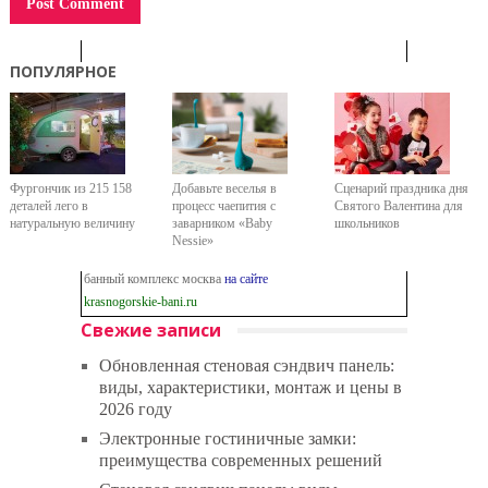
ПОПУЛЯРНОЕ
Фургончик из 215 158
Добавьте веселья в
Сценарий праздника дня
деталей лего в
процесс чаепития с
Святого Валентина для
натуральную величину
заварником «Baby
школьников
Nessie»
банный комплекс москва
на сайте
krasnogorskie-bani.ru
Свежие записи
Обновленная стеновая сэндвич панель:
виды, характеристики, монтаж и цены в
2026 году
Электронные гостиничные замки:
преимущества современных решений