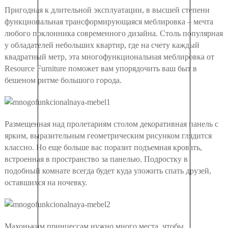
Пригодная к длительной эксплуатации, в высшей степени
функциональная трансформирующаяся меблировка – мечта
любого поклонника современного дизайна. Столь популярная
у обладателей небольших квартир, где на счету каждый
квадратный метр, эта многофункциональная меблировка от
Resource Furniture поможет вам упорядочить ваш быт в
бешеном ритме большого города.
Размещенная над пролетариям столом декоративная панель с
ярким, выразительным геометрическим рисунком глядится
классно. Но еще больше вас поразит подъемная кровать,
встроенная в пространство за панелью. Подростку в
подобный комнате всегда будет куда уложить спать друзей,
оставшихся на ночевку.
Махоньким принцессам нужно много места, чтобы