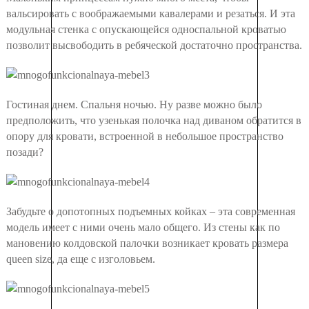
вальсировать с воображаемыми кавалерами и резаться. И эта
модульная стенка с опускающейся односпальной кроватью
позволит высвободить в ребяческой достаточно пространства.
Гостиная днем. Спальня ночью. Ну разве можно было
предположить, что узенькая полочка над диваном обратится в
опору для кровати, встроенной в небольшое пространство
позади?
Забудьте о допотопных подъемных койках – эта современная
модель имеет с ними очень мало общего. Из стены как по
мановению колдовской палочки возникает кровать размера
queen size, да еще с изголовьем.