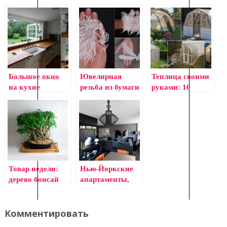
современные
Estudio
не теряя своей
кофейные
(Колумбия)
изюминки
столики
Большое окно
Ювелирная
Теплица своими
на кухне
резьба из бумаги
руками: 10
от индийского
бесплатных идей
мастера
Товар недели:
Нью-Йоркские
дерево бонсай
апартаменты,
вдохновленные
работами Тома
Форда и Роя
Комментировать
Хальстона