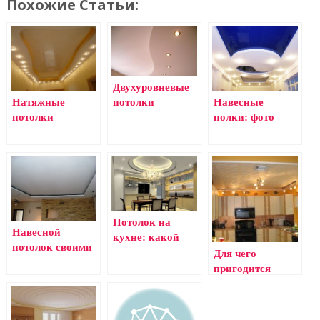
Похожие Статьи:
Двухуровневые
Натяжные
Навесные
потолки
потолки
полки: фото
Потолок на
Навесной
кухне: какой
потолок своими
лучше, фото
Для чего
руками
пригодится
пенополистирольная
потолочная
плитка