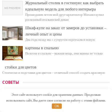
Журнальный столик в гостиную: как выбрать
идеальную модель для любого интерьера
Прошедшим летом мой друг-архитектор Михаил купил
роскошный итальянский диван
Шкаф-купе на заказ: от замеров до установки –
личный опыт и цены
Два года назад мы с супругом переехали в новую
картины в спальню
Полотна в спальне – важная вещь, они важны не только
стойки для цветов
Стоически и подставки для цветов – отличный способ создать красивую
СОВЕТЫ
Битумная мастика
Этот сайт использует cookie для хранения данных. Продолжая
Битумная мастика – это материал, широко используемый в
использовать сайт, Вы даете свое согласие на работу с этими файлами.
строительстве
OK
База для оконного проема