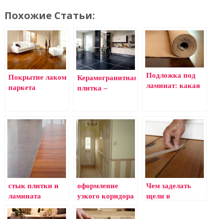
Похожие Статьи:
Подложка под
Покрытие лаком
Керамогранитная
ламинат: какая
паркета
плитка –
лучше
универсальная
отделка для пола
и фасада
стык плитки и
оформление
Чем заделать
ламината
узкого коридора
щели в
деревянном полу