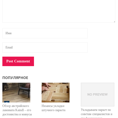
ПОПУЛЯРНОЕ
Обзор австрийского
Нюансы укладки
Укладываем паркет по
ламината Kaindl – его
штучного паркета
советам специалистов и
достоинства и минусы