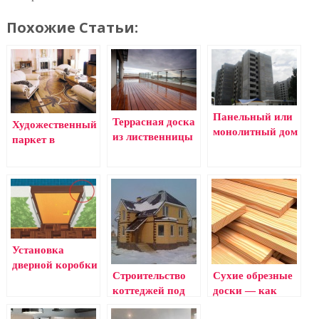
Похожие Статьи:
Панельный или
Террасная доска
Художественный
монолитный дом
из лиственницы
паркет в
— применение
интерьере дома
Установка
дверной коробки
Строительство
Сухие обрезные
коттеджей под
доски — как
ключ
качество зависит