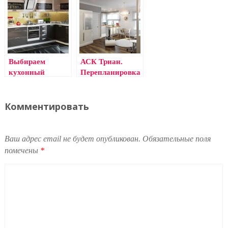
от метода
распиловки
Выбираем
АСК Триан.
кухонный
Перепланировка
гарнитур
и ремонт
квартир
Комментировать
Ваш адрес email не будет опубликован.
Обязательные поля
помечены
*