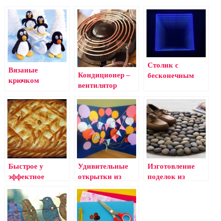
Столик с
Вязаные
Кондиционер –
бесконечным
крючком
вентилятор
дном или вот
игрушки
своими руками
такой обман
(как сделать
зрения…
кондиционер)
Быстрое у
Удивительные
Изготовление
эффектное
открытки из
поделок из
украшение
цветной бумаги
камней своими
пирогов тестом
руками