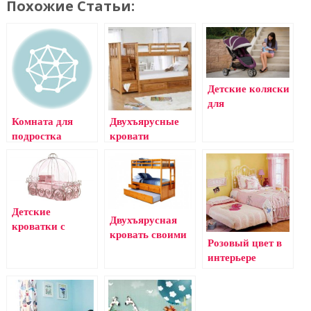
Похожие Статьи:
Детские коляски
для
новорожденных
Комната для
Двухъярусные
подростка
кровати
Детские
Двухъярусная
кроватки с
кровать своими
бортами (детям
Розовый цвет в
руками
от трех лет)
интерьере
детской
комнаты для
девочки