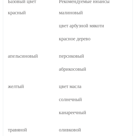
Базовый цвет
Рекомендуемые нюансы
красный
малиновый
цвет арбузной мякоти
красное дерево
апельсиновый
персиковый
абрикосовый
желтый
цвет масла
солнечный
канареечный
травяной
оливковой