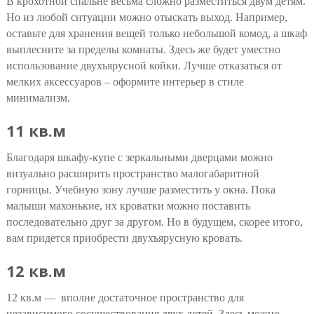
В крохотной спальне весьма сложно разместиться двум детям.
Но из любой ситуации можно отыскать выход. Например,
оставьте для хранения вещей только небольшой комод, а шкаф
выплесните за пределы комнаты. Здесь же будет уместно
использование двухъярусной койки. Лучше отказаться от
мелких аксессуаров – оформите интерьер в стиле
минимализм.
11 кв.м
Благодаря шкафу-купе с зеркальными дверцами можно
визуально расширить пространство малогабаритной
горницы. Учебную зону лучше разместить у окна. Пока
малыши махонькие, их кроватки можно поставить
последовательно друг за другом. Но в будущем, скорее итого,
вам придется приобрести двухъярусную кровать.
12 кв.м
12 кв.м — вполне достаточное пространство для
независимого сосуществования двух детей. Здесь можно