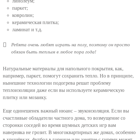
линолеум;
паркет;
ковролин;
керамическая плитка;
ламинат и т.д.
Ребята очень любят играть на полу, поэтому он просто
обязан быть теплым в любое пора года!
Натуральные материалы для напольного покрытия, как,
например, паркет, помогут сохранить тепло. Но в принципе,
нынешние технологии подогрева решат проблему
теплоизоляции даже если вы используете керамическую
плитку или мозаику.
Еще одинешенек важный нюанс – звукоизоляция. Если вы
счастливые обладатели частного дома, то возмущение со
сторонки соседей во время шумных детских игр вам
наверняка не грозит. В многоквартирных же домах, особенно
в хрущёвках, футбол в горнице или занятие с гирями может