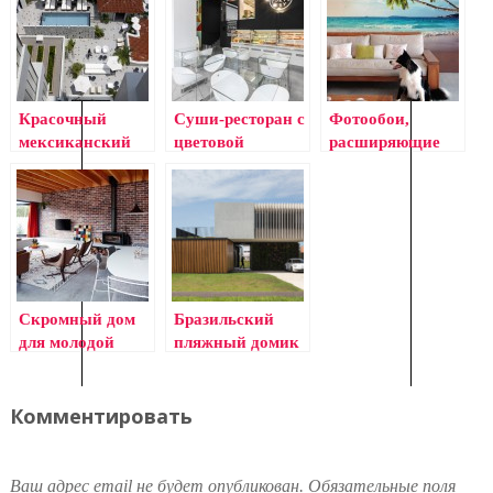
столики
деревьев
Красочный
Суши-ресторан с
Фотообои,
мексиканский
цветовой
расширяющие
отель с
палитрой
пространство:
классическим
японской кухни
выбор и уход за
европейским
ними
дизайном
Скромный дом
Бразильский
для молодой
пляжный домик
семьи (Сидней)
для отдыха
Комментировать
Ваш адрес email не будет опубликован.
Обязательные поля