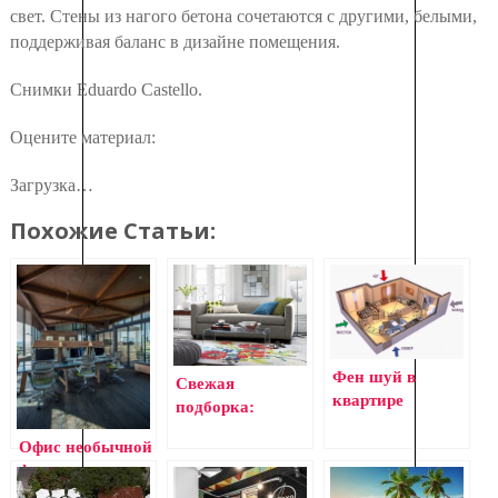
свет. Стены из нагого бетона сочетаются с другими, белыми,
поддерживая баланс в дизайне помещения.
Снимки Eduardo Castello.
Оцените материал:
Загрузка…
Похожие Статьи:
Фен шуй в
Свежая
квартире
подборка:
лучшие
Офис необычной
современные
формы над
кофейные
кронами