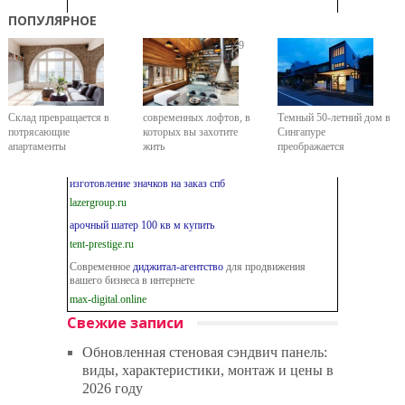
ПОПУЛЯРНОЕ
9
Склад превращается в
современных лофтов, в
Темный 50-летний дом в
потрясающие
которых вы захотите
Сингапуре
апартаменты
жить
преображается
изготовление значков на заказ спб
lazergroup.ru
арочный шатер 100 кв м купить
tent-prestige.ru
Современное
диджитал-агентство
для продвижения
вашего бизнеса в интернете
max-digital.online
Свежие записи
Обновленная стеновая сэндвич панель:
виды, характеристики, монтаж и цены в
2026 году